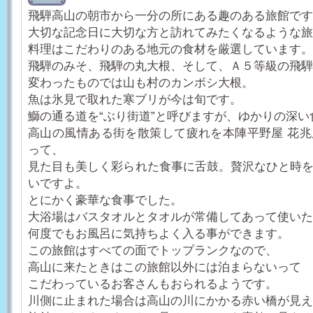
飛騨高山の朝市から一分の所にある趣のある旅館です
大切な記念日に大切な方と訪れてみたくなるような旅
料理はこだわりのある地元の食材を厳選しています。
飛騨のみそ、飛騨の丸大根、そして、Ａ５等級の飛騨
変わったものでは山も村のカンボシ大根。
魚は氷見で取れた寒ブリが今は旬です。
鰤の通る道を“ぶり街道”と呼びますが、ゆかりの深い
高山の風情ある街を散策して疲れを本陣平野屋 花
って、
見た目も美しく彩られた食事に舌鼓。贅沢なひと時
いですよ。
とにかく豪華な食事でした。
大浴場はバスタオルとタオルが常備してあって使いた
何度でもお風呂に気持ちよく入る事ができます。
この旅館はすべての面でトップランクなので、
高山に来たときはこの旅館以外には泊まらないって
こだわっているお客さんもおられるようです。
川側に止まれた場合は高山の川にかかる赤い橋が見え