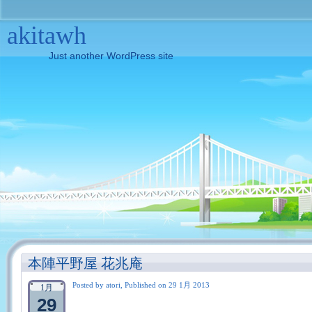
akitawh
Just another WordPress site
本陣平野屋 花兆庵
Posted by atori, Published on 29 1月 2013
1月
29